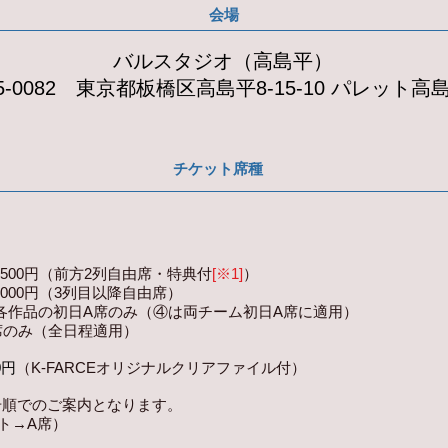
会場
バルスタジオ（高島平）
5-0082 東京都板橋区高島平8-15-10 パレット高
チケット席種
7,500円（前方2列自由席・特典付
[※1]
）
,000円（3列目以降自由席）
※各作品の初日A席のみ（④は両チーム初日A席に適用）
A席のみ（全日程適用）
0円
（K-FARCEオリジナルクリアファイル付）
号順でのご案内となります。
ト→A席）