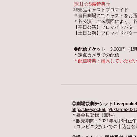
[※1] ☆S席特典☆
非売品キャストブロマイド
＊当日劇場にてキャストをお
＊各公演、ご来場回により、各
【平日公演】ブロマイドパター
【土日公演】ブロマイドパター
◆配信チケット
3,000円（
＊定点カメラでの配信
＊配信特典：購入していただ
◎劇場観劇チケット Livepocke
http://t.livepocket.jp/t/kfarce2021
＊要会員登録（無料）
＊販売期間：2021年5月3日正
（コンビニ支払いでの申込は公演