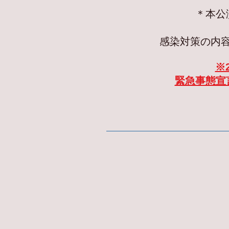
＊本公
感染対策の内
※
緊急事態宣