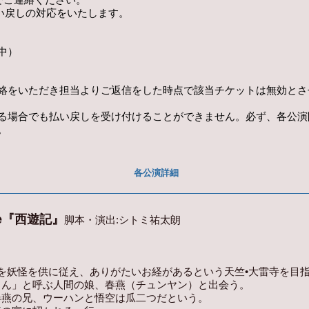
て払い戻しの対応をいたします。
中）
絡をいただき担当よりご返信をした時点で該当チケットは無効とさ
る場合でも払い戻しを受け付けることができません。必ず、各公演
。
各公演詳細
tage『西遊記』
脚本・演出:
シトミ祐太朗
を妖怪を供に従え、ありがたいお経があるという天竺•大雷寺を目
さん」と呼ぶ人間の娘、春燕（チュンヤン）と出会う。
春燕の兄、ウーハンと悟空は瓜二つだという。