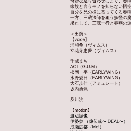
奇妙な巡り合わせにより、春
家族と言うモノを知らない悟
自分を兄の様に慕ってくる春
一方、三蔵法師を狙う妖怪の
果たして、三蔵一行と春燕の
＜出演＞
【voice】
浦和希（ヴィムス）
立花芽恵夢（ヴィムス）
千歳まち
AOI（G.U.M）
松岡一平（EARLYWING）
水野愛日（EARLYWING）
大石歩佳（アミュレート）
坂内勇気
及川洸
【motion】
渡辺誠也
伊勢参 （偉伝或〜IDEAL〜）
成瀬広都（Me!）