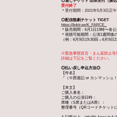
◎通しチケット 団体受付（振
受付終了
＊受付期間：2021年5月3日正午〜
◎配信観劇チケット
TIGET
https://linktr.ee/K_FARCE_
＊販売期間：6月1日19時〜各公演
＊視聴可能期間：公演1週間後の2
（例：6月9日19:30回→6月9日
※緊急事態宣言・まん延防止等
詳細は下記をご覧ください。
◎払い戻し申込方法◎
【件名】
『（※西遊記 or カシマッシュ！
【本文】
ご購入者名：
ご購入の公演日時：
席種（S席またはA席）：
整理番号（QRコードチケット
を記載の上、
info@k-farce.jp
ま