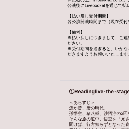
公演後にLivepocketを通じ
【払い戻し受付期間】
各公演開演時間まで（現在受付
【備考】
※払い戻しにつきまして、ご連
ださい。
※受付期間を過ぎると、いかな
だきますようお願いいたします
①Readinglive･the･s
＜あらすじ＞
遥か昔、唐の時代。
孫悟空、猪八戒、沙悟浄の3匹
そんな旅の道中、悟空を「兄
聞けば、行方知らずとなった