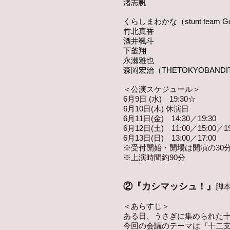
渚志帆
くらしまわかな（stunt team G
竹北真香
酒井颯斗
下釜翔
永瀬雅也
森岡宏治（THETOKYOBANDI
＜公演スケジュール＞
6月9日 (水) 19:30☆
6月10日(木) 休演日
6月11日(金) 14:30／19:30
6月12日(土) 11:00／15:00／19
6月13日(日) 13:00／17:00
※受付開始・開場は開演の30
※上演時間約90分
②『カシマッシュ！』
脚本
＜あらすじ＞
ある日、うさぎに集められた
今回の会議のテーマは『十二