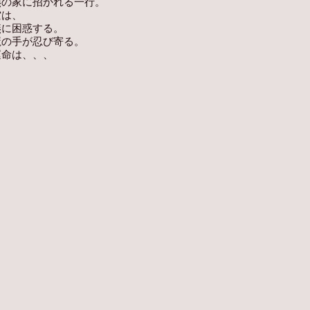
燕の家に招かれる一行。
空は、
燕に困惑する。
魔の手が忍び寄る。
運命は、、、