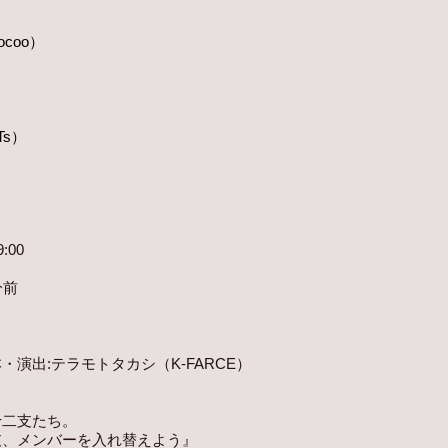
ocoo）
Ts）
:00
分前
・演出:テラモトタカシ（K-FARCE）
十二支たち。
支、メンバーを入れ替えよう』