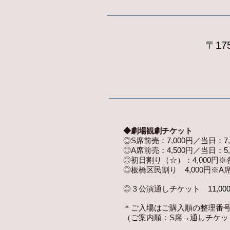
〒17
◆劇場観劇チケット
◎S席前売：7,000円／当日：
◎A席前売：4,500円／当日：5
◎初日割り（☆）：4,000円
◎板橋区民割り 4,000円※
◎３公演通しチケット
11,00
＊ご入場はご購入順の整理番
（ご案内順：S席→通しチケッ